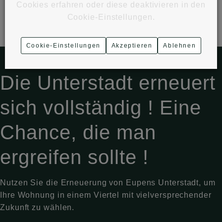
Cookies erfahren oder diese deaktivieren in den
6 % Mehrwertsteuer
Cookie-Einstellungen.
Cookie-Einstellungen
Akzeptieren
Ablehnen
Die Unterstadt erneuert
sich vollständig ! Eine
Chance, die man
ergreifen sollte !
Nutzen Sie die Erneuerung von Eupens Unterstadt, um
Ihre Wohnung in einem Viertel mit vielversprechender
Zukunft zu wählen.