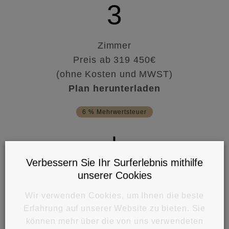
3
Zimmer
Preis ab 319 450€
(ohne Kosten und MWST)
Plan herunterladen
6 % Mehrwertsteuer
+
Verbessern Sie Ihr Surferlebnis mithilfe
Geschäfte
unserer Cookies
Preis ab 550 000€
Wir verwenden Cookies, um Ihnen die beste
(ohne Kosten und MWST)
Erfahrung auf unserer Website zu bieten. Sie
Plan herunterladen
können mehr über die von uns verwendeten